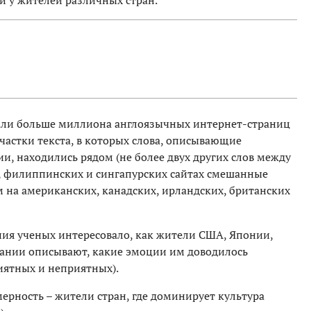
али больше миллиона англоязычных интернет-страниц
участки текста, в которых слова, описывающие
, находились рядом (не более двух других слов между
х, филиппинских и сингапурских сайтах смешанные
 на американских, канадских, ирландских, британских
ния ученых интересовало, как жители США, Японии,
мании описывают, какие эмоции им доводилось
иятных и неприятных).
рность – жители стран, где доминирует культура