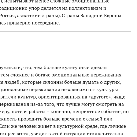
ы), испытывают менее сложные эмоциональные
традиционно упор делается на коллективизм и
Россия, азиатские страны). Страны Западной Европы
ись примерно посередине.
руживали, что, чем больше культурные идеалы
е, тем сложнее и богаче эмоциональные переживания
для людей, которые склонны больше думать о других,
циональные переживания независимо от культуры
авители культур, ориентированных на «другого», чаще
еживания из-за того, что лучше могут смотреть на
меру, потеря работы – конечно, неприятное событие, но
ожность проводить больше времени с семьей или
Если же человек живет в культурной среде, где личные
 скорее всего, увидит в этой ситуации исключительно