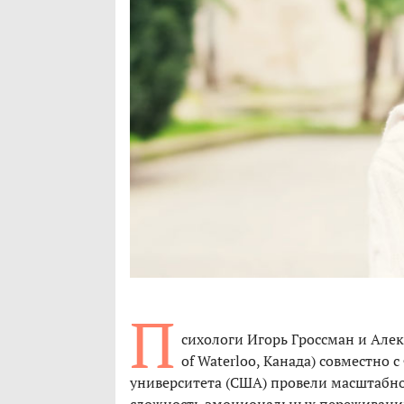
П
сихологи Игорь Гроссман и Алекс
of Waterloo, Канада) совместно 
университета (США) провели масштабно
сложность эмоциональных переживаний