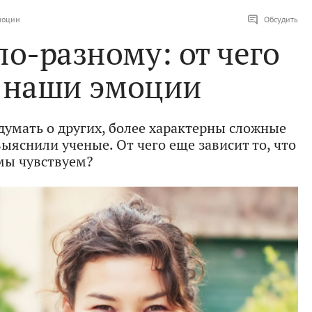
эмоции
Обсудить
по-разному: от чего
т наши эмоции
думать о других, более характерны сложные
яснили ученые. От чего еще зависит то, что
мы чувствуем?