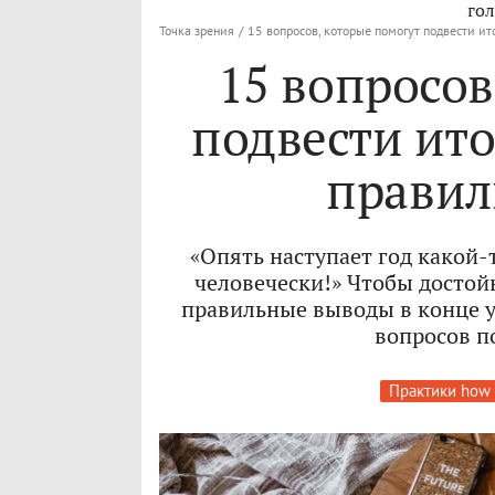
гол
Точка зрения
/
15 вопросов, которые помогут подвести ит
15 вопросов
подвести ито
правил
«Опять наступает год какой-т
человечески!» Чтобы достой
правильные выводы в конце у
вопросов п
Практики how 