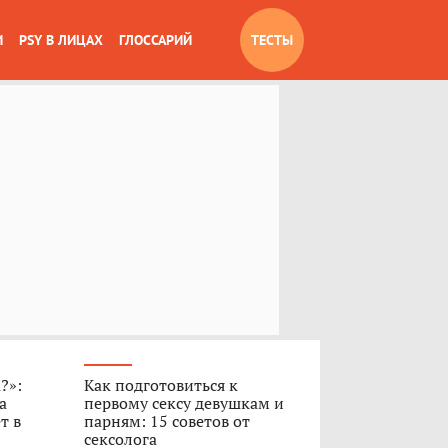
И
PSY В ЛИЦАХ
ГЛОССАРИЙ
ТЕСТЫ
?»:
Как подготовиться к
а
первому сексу девушкам и
т в
парням: 15 советов от
сексолога