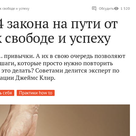
к свободе и успеху
Обсудить
1 520
4 закона на пути от
 свободе и успеху
… привычки. А их в свою очередь позволяют
шаги, которые просто нужно повторить
 это делать? Советами делится эксперт по
ации Джеймс Клир.
ь себя
Практики how to