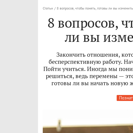
Статьи
/
8 вопросов, чтобы понять, готовы ли вы изменит
8 вопросов, ч
ли вы изм
Закончить отношения, кот
бесперспективную работу. Нач
Пойти учиться. Иногда мы пони
решиться, ведь перемены — это
готовы ли вы начать новую ж
Познат