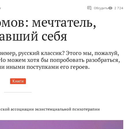
я
Обсудить
2 724
мов: мечтатель,
авший себя
ример, русский классик? Этого мы, пожалуй,
 Но можем хотя бы попробовать разобраться,
или иными поступками его героев.
Книги
йской ассоциации экзистенциальной психотерапии