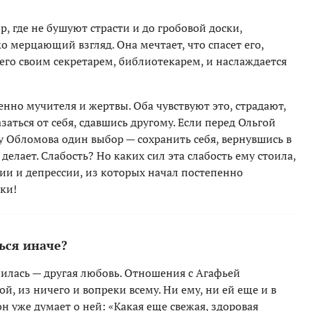
р, где не бушуют страсти и до гробовой доски,
ко мерцающий взгляд. Она мечтает, что спасет его,
 его своим секретарем, библиотекарем, и наслаждается
нно мучителя и жертвы. Оба чувствуют это, страдают,
заться от себя, сдавшись другому. Если перед Ольгой
у Обломова один выбор — сохранить себя, вернувшись в
делает. Слабость? Но каких сил эта слабость ему стоила,
ии и депрессии, из которых начал постепенно
ки!
ься иначе?
училась — другая любовь. Отношения с Агафьей
, из ничего и вопреки всему. Ни ему, ни ей еще и в
н уже думает о ней: «Какая еще свежая, здоровая