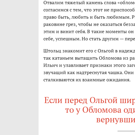
Отвалим тяжелый камень слова «обломо
согласимся с тем, что этот не приспос
право быть, любить и быть любимым. Ра
раковине грез, чтобы не оказаться безз
этим и винит себя. В такие моменты он
себе, успешным. Но стать другим — пере
Штольц знакомит его с Ольгой в надеж
так катаньем вытащить Обломова из р
Ильич и улавливает признаки этого заго
звучащий как надтреснутая чашка. Они
сталкиваются их взаимные ожидания.
Если перед Ольгой ши
то у Обломова од
вернувши