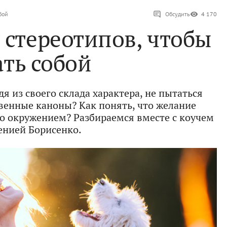
бой
Обсудить
4 170
 стереотипов, чтобы
ать собой
я из своего склада характера, не пытаться
венные каноны? Как понять, что желание
но окружением? Разбираемся вместе с коучем
енией Борисенко.