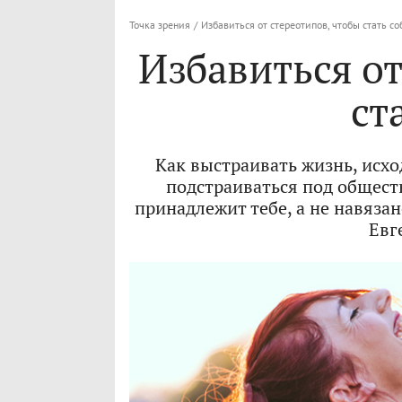
Точка зрения
/
Избавиться от стереотипов, чтобы стать со
Избавиться от
ст
Как выстраивать жизнь, исход
подстраиваться под общест
принадлежит тебе, а не навяза
Евг