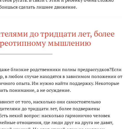
 себя ругать. В связи с этим и ребенку очень сложно
 боишься сделать лишнее движение.
ителями до тридцати лет, более
ереотипному мышлению
ли даже близкие родственники полны предрассудков?Если
ер, в любом случае находятся в зависимом положении от
 личного опыта. Им нужно найти поддержку. Некоторые
вить понимание, а не осуждение.
зависит от того, насколько они самостоятельно
одителями до тридцати лет, более подвержены
сть некий вопрос: насколько гармонично человек
ейные отношения, где люди друг на друга не давят,