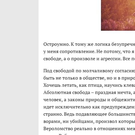
Остроумно. К тому же логика безупречн
у меня сопротивление. Не потому, что я с
свободе, а о произволе и агрессии. Все
Под свободой по молчаливому согласию 
быть не только в обществе, но и в приро
Хочешь летать, как птица, научись кле
Абсолютная свобода – праздная мечта, а
человек, а законы природы и общежития
идет исключительно как предупрежде
странно. Ведь подавляющее большинств
ворами, ни убийцами, произвол которы
Вероломство реально в отношениях меж