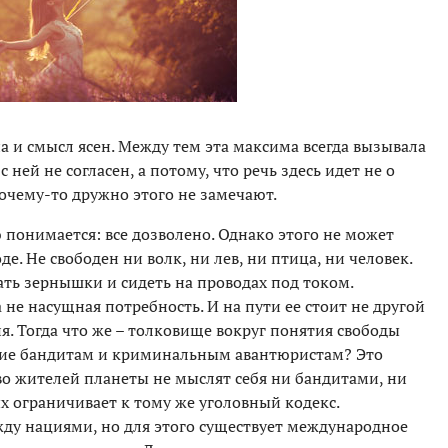
а и смысл ясен. Между тем эта максима всегда вызывала
 ней не согласен, а потому, что речь здесь идет не о
 почему-то дружно этого не замечают.
понимается: все дозволено. Однако этого не может
де. Не свободен ни волк, ни лев, ни птица, ни человек.
вать зернышки и сидеть на проводах под током.
 не насущная потребность. И на пути ее стоит не другой
. Тогда что же – толковище вокруг понятия свободы
ние бандитам и криминальным авантюристам? Это
о жителей планеты не мыслят себя ни бандитами, ни
х ограничивает к тому же уголовный кодекс.
ду нациями, но для этого существует международное