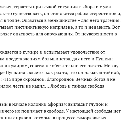
вития, теряется при всякой ситуации выбора и с ума
ак-то существовать, он становится рабом стереотипов и,
я в толпе. Оказаться в меньшинстве – для него трагедия.
вает инстинктивную неприязнь, а то и ненависть. Вот
авляет опасность для окружающих. От неуверенности в
нуждается в кумире и испытывает удовольствие от
ым представлениям большинства, для него и Пушкин –
ина кумиром, совсем не обязательно его читать. Между
е Пушкина является как раз то, что он называл тайной,
й: «На лире скромной, благородной Земных богов я не
дилом лести не кадил. …Любовь и тайная свобода
нный в начале колонки афоризм выглядит глупой и
ичего не понимает в свободе. У настоящей свободы нет
танных правил, которые в процессе саморазвития