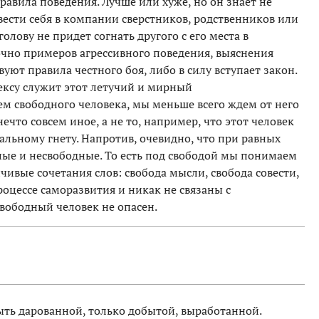
правила поведения. Лучше или хуже, но он знает не
 вести себя в компании сверстников, родственников или
лову не придет согнать другого с его места в
точно примеров агрессивного поведения, выяснения
вуют правила честного боя, либо в силу вступает закон.
ксу служит этот летучий и мирный
ем свободного человека, мы меньше всего ждем от него
ечто совсем иное, а не то, например, что этот человек
альному гнету. Напротив, очевидно, что при равных
ные и несвободные. То есть под свободой мы понимаем
чивые сочетания слов: свобода мысли, свобода совести,
роцессе саморазвития и никак не связаны с
вободный человек не опасен.
ыть дарованной, только добытой, выработанной.