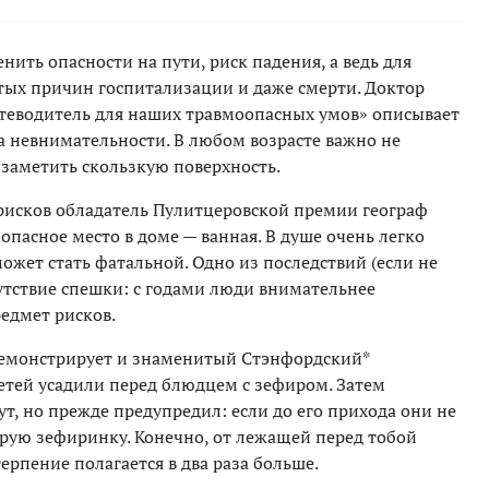
нить опасности на пути, риск падения, а ведь для
стых причин госпитализации и даже смерти. Доктор
утеводитель для наших травмоопасных умов» описывает
а невнимательности. В любом возрасте важно не
 заметить скользкую поверхность.
рисков обладатель Пулитцеровской премии географ
опасное место в доме — ванная. В душе очень легко
может стать фатальной. Одно из последствий (если не
утствие спешки: с годами люди внимательнее
едмет рисков.
 демонстрирует и знаменитый Стэнфордский*
тей усадили перед блюдцем с зефиром. Затем
т, но прежде предупредил: если до его прихода они не
орую зефиринку. Конечно, от лежащей перед тобой
терпение полагается в два раза больше.