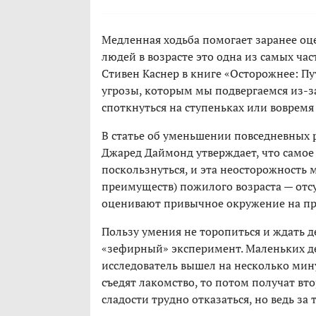
Медленная ходьба помогает заранее оце
людей в возрасте это одна из самых ча
Стивен Каснер в книге «Осторожнее: П
угрозы, которым мы подвергаемся из-з
споткнуться на ступеньках или вовремя
В статье об уменьшении повседневных 
Джаред Даймонд утверждает, что самое 
поскользнуться, и эта неосторожность 
преимуществ) пожилого возраста — отс
оценивают привычное окружение на пр
Пользу умения не торопиться и ждать
«зефирный» эксперимент. Маленьких де
исследователь вышел на несколько мину
съедят лакомство, то потом получат вт
сладости трудно отказаться, но ведь за 