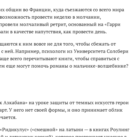
х общин во Франции, куда съезжаются со всего мира
 возможность провести неделю в молчании,
провели молчаливый ретрит, основанный на «Гарри
али в качестве напутствия, как провести день.
аются к ним вовсе не для того, чтобы сбежать от
 с ней. Например, психологи из Университета Солсбери
аще всего перечитывают книги, чтобы справиться с
чем еще могут помочь романы о мальчике-волшебнике?
к Азкабана» на уроке защиты от темных искусств герои
арт. У него нет своей формы, и оно принимает облик
ечается.
«Ридикулус» («смешной» на латыни — в книгах Роулинг
й и латинских корней), которое превращает ужасное в