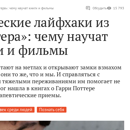
тера»: чему научат книги и фильмы
Обсудить
15 793
еские лайфхаки из
ера»: чему научат
и и фильмы
етают на метлах и открывают замки взмахом
они то же, что и мы. И справляться с
и тяжелыми переживаниями им помогает не
ог нашла в книгах о Гарри Поттере
апевтические приемы.
век среди людей
Познать себя