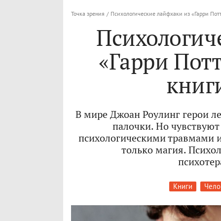
Точка зрения
/
Психологические лайфхаки из «Гарри Пот
Психологич
«Гарри Потт
книг
В мире Джоан Роулинг герои л
палочки. Но чувствуют 
психологическими травмами 
только магия. Психол
психотер
Книги
Чело