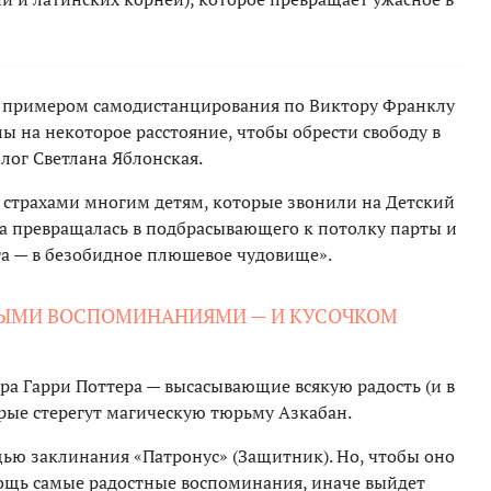
м примером самодистанцирования по Виктору Франклу
ы на некоторое расстояние, чтобы обрести свободу в
лог Светлана Яблонская.
о страхами многим детям, которые звонили на Детский
а превращалась в подбрасывающего к потолку парты и
уга — в безобидное плюшевое чудовище».
НЫМИ ВОСПОМИНАНИЯМИ — И КУСОЧКОМ
ра Гарри Поттера — высасывающие всякую радость (и в
рые стерегут магическую тюрьму Азкабан.
ью заклинания «Патронус» (Защитник). Но, чтобы оно
ощь самые радостные воспоминания, иначе выйдет