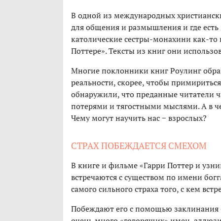
В одной из международных христиански
для общения и размышления и где есть
католические сестры-монахини как-то 
Поттере». Тексты из книг они использов
Многие поклонники книг Роулинг обращ
реальности, скорее, чтобы примириться
обнаружили, что преданные читатели ч
потерями и тягостными мыслями. А в 
Чему могут научить нас − взрослых?
СТРАХ ПОБЕЖДАЕТСЯ СМЕХОМ
В книге и фильме «Гарри Поттер и узни
встречаются с существом по имени богг
самого сильного страха того, с кем встр
Побеждают его с помощью заклинания 
очень много «говорящих» имен, аллюзи