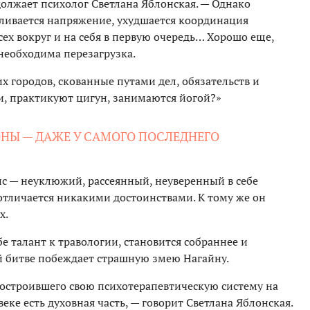
должает психолог Светлана Яблонская. — Однако
ливается напряжение, ухудшается координация
ех вокруг и на себя в первую очередь… Хорошо еще,
 необходима перезагрузка.
 городов, скованные путами дел, обязательств и
и, практикуют цигун, занимаются йогой?»
ОНЫ — ДАЖЕ У САМОГО ПОСЛЕДНЕГО
пс — неуклюжий, рассеянный, неуверенный в себе
отличается никакими достоинствами. К тому же он
х.
е талант к травологии, становится собраннее и
й битве побеждает страшную змею Нагайну.
остроившего свою психотерапевтическую систему на
еке есть духовная часть, — говорит Светлана Яблонская.