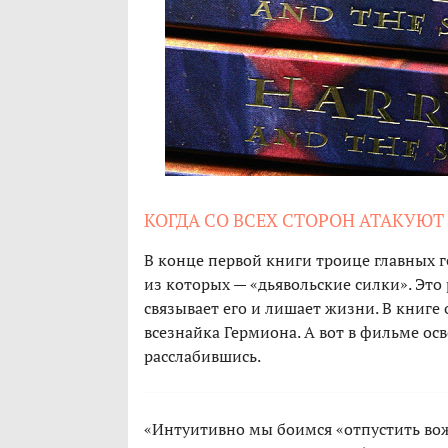
КОГДА СО ВСЕХ СТОРОН АТАКУЮТ
В конце первой книги троице главных 
из которых — «дьявольские силки». Это 
связывает его и лишает жизни. В книге 
всезнайка Гермиона. А вот в фильме осв
расслабившись.
«Интуитивно мы боимся «отпустить вожж