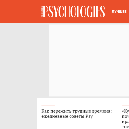
ЛУЧШЕЕ
Как пережить трудные времена:
«Ку
ежедневные советы Psy
поч
нра
тос