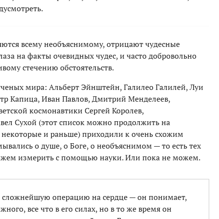
дусмотреть.
ляются всему необъяснимому, отрицают чудесные
лаза на факты очевидных чудес, и часто добровольно
ивому стечению обстоятельств.
ученых мира: Альберт Эйнштейн, Галилео Галилей, Луи
етр Капица, Иван Павлов, Дмитрий Менделеев,
ветской космонавтики Сергей Королев,
вел Сухой (этот список можно продолжить на
а некоторые и раньше) приходили к очень схожим
вались о душе, о Боге, о необъяснимом — то есть тех
ожем измерить с помощью науки. Или пока не можем.
т сложнейшую операцию на сердце — он понимает,
ого, все что в его силах, но в то же время он