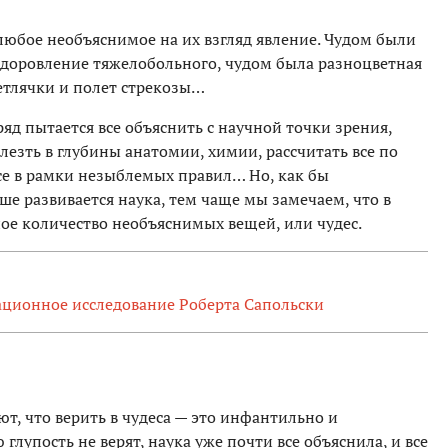
юбое необъяснимое на их взгляд явление. Чудом были
ыздоровление тяжелобольного, чудом была разноцветная
ветлячки и полет стрекозы…
д пытается все объяснить с научной точки зрения,
лезть в глубины анатомии, химии, рассчитать все по
е в рамки незыблемых правил… Но, как бы
ше развивается наука, тем чаще мы замечаем, что в
е количество необъяснимых вещей, или чудес.
ационное исследование Роберта Сапольски
ют, что верить в чудеса — это инфантильно и
глупость не верят, наука уже почти все объяснила, и все