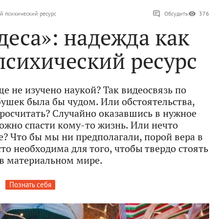
ий психический ресурс
Обсудить
376
деса»: надежда как
психический ресурс
еще не изучено наукой? Так видеосвязь по
ушек была бы чудом. Или обстоятельства,
просчитать? Случайно оказавшись в нужное
ожно спасти кому-то жизнь. Или нечто
? Что бы мы ни предполагали, порой вера в
сто необходима для того, чтобы твердо стоять
 в материальном мире.
Познать себя