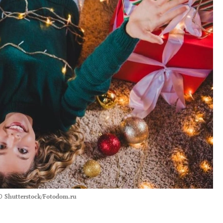
О
Shutterstock/Fotodom.ru