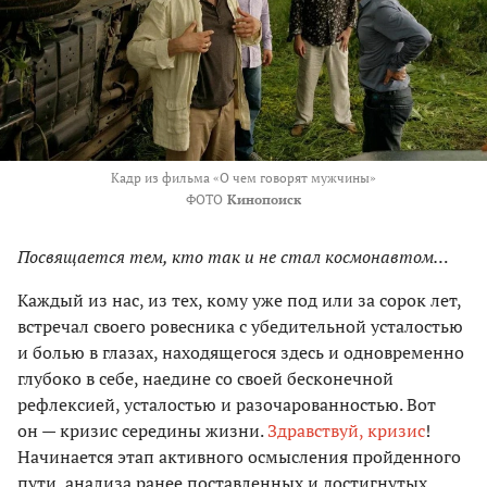
Кадр из фильма «О чем говорят мужчины»
ФОТО
Кинопоиск
Посвящается тем, кто так и не стал космонавтом…
Каждый из нас, из тех, кому уже под или за сорок лет,
встречал своего ровесника с убедительной усталостью
и болью в глазах, находящегося здесь и одновременно
глубоко в себе, наедине со своей бесконечной
рефлексией, усталостью и разочарованностью. Вот
он — кризис середины жизни.
Здравствуй, кризис
!
Начинается этап активного осмысления пройденного
пути, анализа ранее поставленных и достигнутых