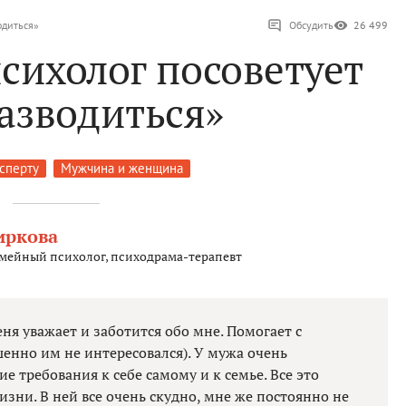
одиться»
Обсудить
26 499
психолог посоветует
азводиться»
ксперту
Мужчина и женщина
иркова
емейный психолог, психодрама-терапевт
я уважает и заботится обо мне. Помогает с
шенно им не интересовался). У мужа очень
ие требования к себе самому и к семье. Все это
изни. В ней все очень скудно, мне же постоянно не