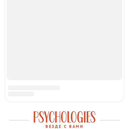
Сетевое издание Psychologies Онлайн
Регистрационный номер ЭЛ № ФС 77 - 82353
Зарегистрировано Федеральной службой по надзору в
сфере связи, информационных технологий и массовых
коммуникаций (Роскомнадзор) 23.11.2021 18+
Учредитель: Общество с ограниченной
ответственностью «Шкулёв Диджитал Технологии»
Главный редактор: Акулиничев А. С.
Контактные данные для государственных органов (в том
числе, для Роскомнадзора): Эл. почта:
info@psychologies.ru телефон: +7(495) 633-57-57
Copyright (с) ООО «Шкулёв Диджитал Технологии», 2026.
Любое воспроизведение материалов сайта без
разрешения редакции воспрещается.