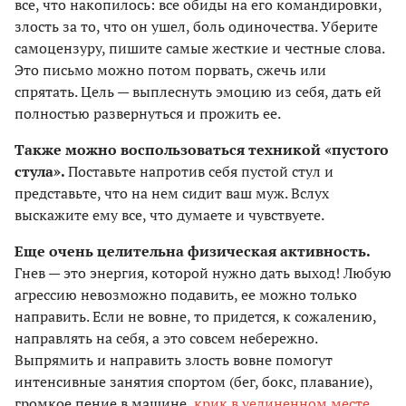
все, что накопилось: все обиды на его командировки,
злость за то, что он ушел, боль одиночества. Уберите
самоцензуру, пишите самые жесткие и честные слова.
Это письмо можно потом порвать, сжечь или
спрятать. Цель — выплеснуть эмоцию из себя, дать ей
полностью развернуться и прожить ее.
Также можно воспользоваться техникой «пустого
стула».
Поставьте напротив себя пустой стул и
представьте, что на нем сидит ваш муж. Вслух
выскажите ему все, что думаете и чувствуете.
Еще очень целительна физическая активность.
Гнев — это энергия, которой нужно дать выход! Любую
агрессию невозможно подавить, ее можно только
направить. Если не вовне, то придется, к сожалению,
направлять на себя, а это совсем небережно.
Выпрямить и направить злость вовне помогут
интенсивные занятия спортом (бег, бокс, плавание),
громкое пение в машине,
крик в уединенном месте