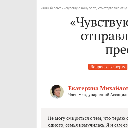
Личный опыт
/
«Чувствую вину за то, что отправляю отца
«Чувствую
отправл
пре
Вопрос к эксперту
Екатерина Михайло
Член международной Ассоциац
Не могу смириться с тем, что теряю о
одного, семья измучилась. Я и сам е