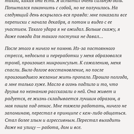
такой, какая она есть. Я испытал очень сильную боль.
Попытался покончить с собой, но не получилось. На
следующий день вскрылась вся правда: мне показали все
переписки с начала декабря, а потом и видео с ее
участием. Такого удара я не ожидал. Больше скажу, я
даже повода для такого поступка не давал…
После этого я ничего не помню. Из-за постоянного
стресса, недосыпа и переработки у меня образовался
тромб, произошел микроинсульт. К сожалению, меня
спасли. Было долгое восстановление, но после
произошедшего желание жить пропало. Прошло полгода,
а мне только хуже. Масло в огонь подлило и то, что
друзья по незнанию рассказали о ней. Она живет и
радуется, ее жизнь складывается лучшим образом, а
моя пошла под откос. Мне тяжело работать, ничего не
запоминаю, перестал в принципе с кем-либо общаться.
Стал более злым и агрессивным. Перестал выходить
даже на улицу — работа, дом и все.