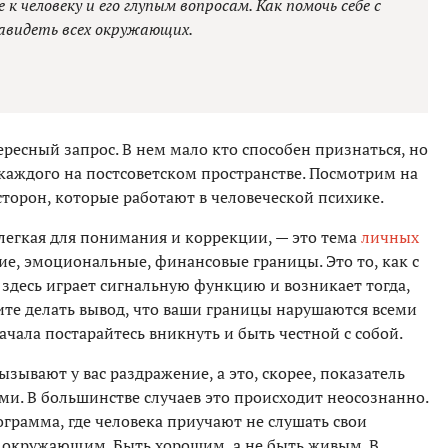
 человеку и его глупым вопросам. Как помочь себе с
навидеть всех окружающих.
ересный запрос. В нем мало кто способен признаться, но
каждого на постсоветском пространстве. Посмотрим на
сторон, которые работают в человеческой психике.
 легкая для понимания и коррекции, — это тема
личных
кие, эмоциональные, финансовые границы. Это то, как с
здесь играет сигнальную функцию и возникает тогда,
ите делать вывод, что ваши границы нарушаются всеми
ачала постарайтесь вникнуть и быть честной с собой.
зывают у вас раздражение, а это, скорее, показатель
ами. В большинстве случаев это происходит неосознанно.
ограмма, где человека приучают не слушать свои
но окружающим. Быть хорошим, а не быть живым. В