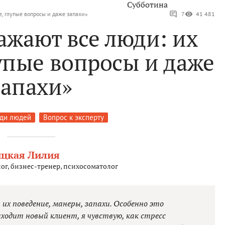
Субботина
, глупые вопросы и даже запахи»
7
41 481
ажают все люди: их
упые вопросы и даже
запахи»
еди людей
Вопрос к эксперту
ицкая Лилия
ог, бизнес-тренер, психосоматолог
х поведение, манеры, запахи. Особенно это
аходит новый клиент, я чувствую, как стресс