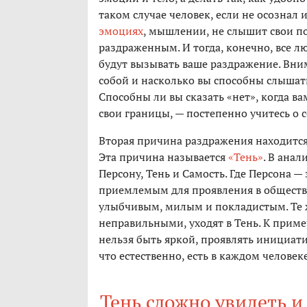
таком случае человек, если не осознал и
эмоциях
, мышлении, не слышит свои по
раздраженным. И тогда, конечно, все л
будут вызывать ваше раздражение. Вним
собой и насколько вы способны слышать
Способны ли вы сказать «нет», когда ва
свои границы, — постепенно учитесь о с
Вторая причина раздражения находится
Эта причина называется
«Тень»
. В ана
Персону, Тень и Самость. Где Персона — 
приемлемым для проявления в обществе
улыбчивым, милым и покладистым. Те ж
неправильными, уходят в Тень. К приме
нельзя быть яркой, проявлять инициатив
что естественно, есть в каждом человеке
Тень сложно увидеть и