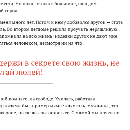
 мести. Но пока лежала в больнице, наш дом
й город.
меня много лет. Потом к нему добавился другой — стать
роль. Во втором детдоме решила проучить неряшливую
запомнила на всю жизнь: издевки других не дают мне
таться человеком, несмотря ни на что!
держи в секрете свою жизнь, не
угай людей!
ной комнате, на свободе. Училась, работала
д глазами был пример мамы: алкоголь, мужчины, это
аверное, пыталась так понять ее. С мамой мы почти не