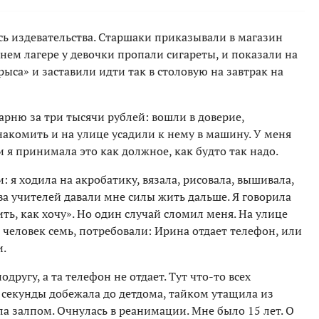
сь издевательства. Старшаки приказывали в магазин
тнем лагере у девочки пропали сигареты, и показали на
ыса» и заставили идти так в столовую на завтрак на
арню за три тысячи рублей: вошли в доверие,
акомить и на улице усадили к нему в машину. У меня
 я принимала это как должное, как будто так надо.
 я ходила на акробатику, вязала, рисовала, вышивала,
ва учителей давали мне силы жить дальше. Я говорила
ить, как хочу». Но один случай сломил меня. На улице
 человек семь, потребовали: Ирина отдает телефон, или
и.
другу, а та телефон не отдает. Тут что-то всех
ри секунды добежала до детдома, тайком утащила из
а залпом. Очнулась в реанимации. Мне было 15 лет. О