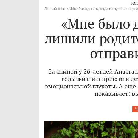
гол
Личный опыт
/
«Мне было десять, когда маму лишили род
«Мне было д
лишили родите
отправ
За спиной у 26-летней Анаста
годы жизни в приюте и де
эмоциональной глухоты. А еще 
показывает: вы
Ч