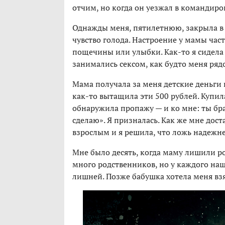
отчим, но когда он уезжал в командиров
Однажды меня, пятилетнюю, закрыла в 
чувство голода. Настроение у мамы часто
пощечины или улыбки. Как-то я сидела 
занимались сексом, как будто меня ряд
Мама получала за меня детские деньги и
как-то вытащила эти 500 рублей. Купила
обнаружила пропажу — и ко мне: ты брал
сделаю». Я призналась. Как же мне доста
взрослым и я решила, что ложь надежне
Мне было десять, когда маму лишили ро
много родственников, но у каждого нашл
лишней. Позже бабушка хотела меня взят