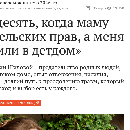
оволомок на лето 2026-го
ительских прав, а меня отправили в детдом»
Обсудить
19 358
есять, когда маму
льских прав, а меня
или в детдом»
сии Шиловой – предательство родных людей,
тском доме, опыт отвержения, насилия,
– долгий путь к преодолению травм, который
ход и выбор есть у каждого.
еловек среди людей