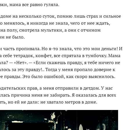
ки, мама все равно гуляла.
доме на несколько суток, помню лишь страх и сильное
 менялось, я никогда не знала, чего от нее ждать,
на полу, смотрела мультики, а они с отчимом
ом не было.
 часть пропивала. Но я-то знала, что это мои деньги! И
 себе тетрадок, конфет, все спрятала в тумбочку. Мама
а? — «Нет». — «Если скажешь правду, я тебе ничего не
лось за эту правду!.. Тогда у меня пропало доверие к
е правды. Это было ошибкой, как скоро выяснилось.
дительских прав, а меня отправили в детдом. У нас
ась причина меня не забирать. Я оказалась для всех
ь, но ей не дали: не хватало метров в доме.