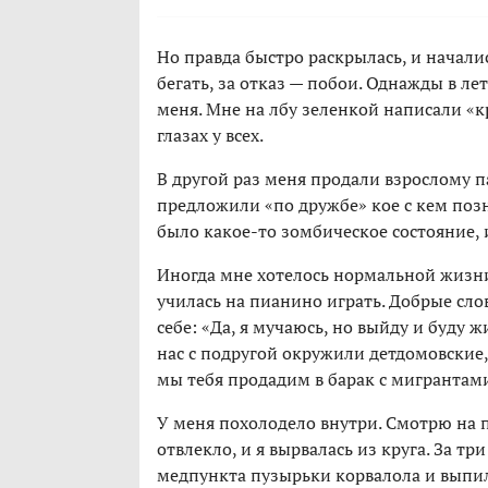
Но правда быстро раскрылась, и начали
бегать, за отказ — побои. Однажды в ле
меня. Мне на лбу зеленкой написали «кр
глазах у всех.
В другой раз меня продали взрослому п
предложили «по дружбе» кое с кем позн
было какое-то зомбическое состояние, и
Иногда мне хотелось нормальной жизни:
училась на пианино играть. Добрые сло
себе: «Да, я мучаюсь, но выйду и буду ж
нас с подругой окружили детдомовские,
мы тебя продадим в барак с мигрантам
У меня похолодело внутри. Смотрю на по
отвлекло, и я вырвалась из круга. За т
медпункта пузырьки корвалола и выпил