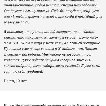
инопланетянина, подкалывают, специально задевают.
От других я слышу только «Тебе бы похудеть, жирнуха»
или «У тебя перхоть на голове, ты когда в последний раз
голову мыла?».
Я понимаю, что у меня такой возраст, но я недавно
узнала, что максимум, насколько я вырасту, это на 5-
8 см. А я 157 см и лицо у меня как у 42-летней женщины.
При этом у меня еще сколиоз и Х-видные ноги. Этими
словами меня добили. Мне никто не говорил, что я
красивая. Даже родная бабушка говорила мне: «Ты
сильно набрала, когда собираешься худеть?» Я уже сама
считаю себя уродиной.
Настя, 12 лет
Настя, большое спасибо за ваше письмо. В нем много