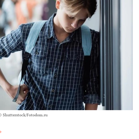
О
Shutterstock/Fotodom.ru
»