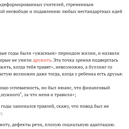
офдеформированных учителей, стременным
ой несвободе и подавлению любых нестандартных идей
льные годы были «ужасным» периодом жизни, и назвали
оторые не умели
дружить
. Эта точка зрения подверглась
ужить, когда тебя травят», невозможно, а буллинг со
стую возможен даже тогда, когда у ребенка есть друзья:
рошо успеваемость, но был нюанс, что финансовый
„нужного“, за что меня и травили»;
годы занимался травлей, скажу, что повод был не
;
олноту, дефекты речи, плохую социальную адаптацию.