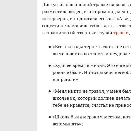
Дискуссия о школьной травле началась 
разместила видео, в котором под мел
интерьеров, и подписала его так: «А в
соцсети не заставила себя ждать — твит
вспомнили собственные случаи
травли
«Все эти годы терпеть скотское 
вымещают свою злость и неудовлетв
«Худшее время в жизни. Это еще м
ровные были. Но тотальная несвоб
напрягали»;
«Меня никто не травил, у меня бы
школьник, который должен делать т
тебе не нравятся, счастья не прино
«Школа была мерзким местом, кото
вспоминать»;