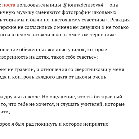
с
поста
пользовательницы @ionnadenisova4 — она
одичную музыку сменяются фотографии школьных
едь тогда мы и были по-настоящему счастливы». Реакция
терские не согласились с мнением девушки и не только
, но и в целом назвали школы «местом терпения»:
отношение обиженных жизнью училок, которые
оренность на детях, такое себе счастье»;
еня не травили, и отношения со сверстниками у меня
ода и контроль каждого шага от школы очень
ли друзья в школе. Но ощущение, что ты бесправный
о, что тебе не хочется, и слушать учителей, которые
сит»;
рое я был рад покинуть и которое неприятно