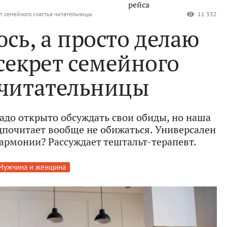
рейса
ет семейного счастья читательницы
11 332
сь, а просто делаю
 секрет семейного
 читательницы
надо открыто обсуждать свои обиды, но наша
дпочитает вообще не обижаться. Универсален
гармонии? Рассуждает тештальт-терапевт.
Мужчина и женщина