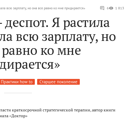
вала всю зарплату, но она все равно ко мне придирается»
6
1 813
 деспот. Я растила
ла всю зарплату, но
 равно ко мне
дирается»
Практики how to
Старшее поколение
области краткосрочной стратегической терапии, автор книги
нала «Доктор»