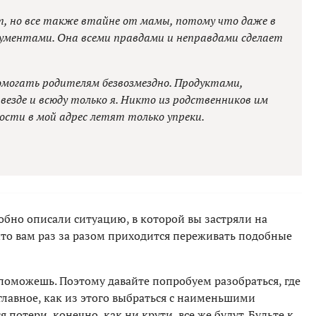
, но все также втайне от мамы, потому что даже в
аргументами. Она всеми правдами и неправдами сделает
помогать родителям безвозмездно. Продуктами,
везде и всюду только я. Никто из родственников им
ости в мой адрес летят только упреки.
робно описали ситуацию, в которой вы застряли на
 что вам раз за разом приходится переживать подобные
е поможешь. Поэтому давайте попробуем разобраться, где
 главное, как из этого выбраться с наименьшими
 потери, конечно, как ни крути, все же будут. Будьте к