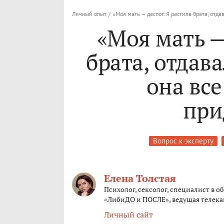
Личный опыт
/
«Моя мать — деспот. Я растила брата, отда
«Моя мать —
брата, отдава
она все
при
Вопрос к эксперту
Елена Толстая
Психолог, сексолог, специалист в 
«ЛибиДО и ПОСЛЕ», ведущая телека
Личный сайт