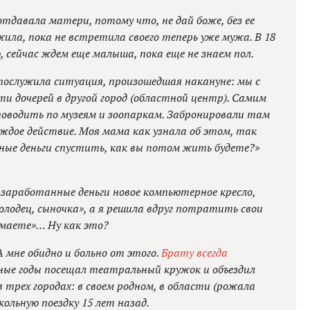
отдавала матери, потому что, не дай боже, без ее
жила, пока не встретила своего теперь уже мужа. В 18
ю, сейчас ждем еще малыша, пока еще не знаем пол.
послужила ситуация, произошедшая накануне: мы с
ти дочерей в другой город (областной центр). Самим
поводить по музеям и зоопаркам. Забронировали там
ждое действие. Моя мама как узнала об этом, так
кные деньги спустить, как вы потом жить будете?»
 заработанные деньги новое компьютерное кресло,
Молодец, сыночка», а я решила вдруг потратить свои
думаете»… Ну как это?
А мне обидно и больно от этого.
Брату всегда
ьные годы посещал театральный кружок и объездил
в трех городах: в своем родном, в области (рожала
кольную поездку 15 лет назад.