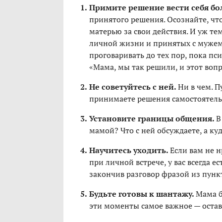
Примите решение вести себя бо
принятого решения. Осознайте, чт
матерью за свои действия. И уж те
личной жизни и принятых с мужем
проговаривать до тех пор, пока пс
«Мама, мы так решили, и этот вопр
Не советуйтесь с ней.
Ни в чем. П
принимаете решения самостоятель
Установите границы общения.
В
мамой? Что с ней обсуждаете, а куд
Научитесь уходить.
Если вам не 
при личной встрече, у вас всегда е
закончив разговор фразой из пункт
Будьте готовы к шантажу.
Мама б
эти моменты самое важное — остав