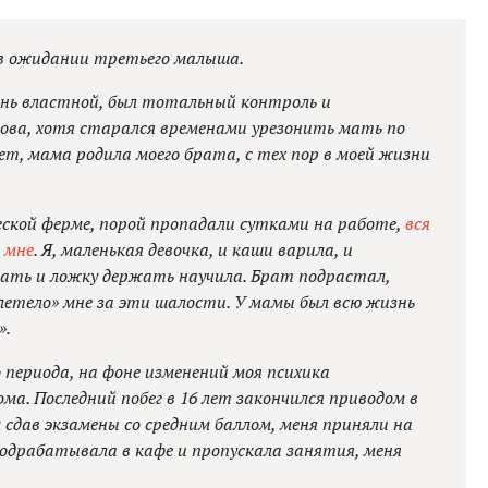
с в ожидании третьего малыша.
чень властной, был тотальный контроль и
ова, хотя старался временами урезонить мать по
ет, мама родила моего брата, с тех пор в моей жизни
ской ферме, порой пропадали сутками на работе,
вся
 мне
. Я, маленькая девочка, и каши варила, и
вать и ложку держать научила. Брат подрастал,
летело» мне за эти шалости. У мамы был всю жизнь
».
периода, на фоне изменений моя психика
ома. Последний побег в 16 лет закончился приводом в
 сдав экзамены со средним баллом, меня приняли на
 подрабатывала в кафе и пропускала занятия, меня