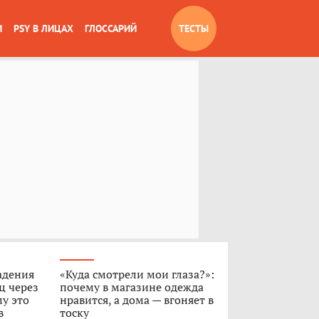
И
PSY В ЛИЦАХ
ГЛОССАРИЙ
ТЕСТЫ
адения
«Куда смотрели мои глаза?»:
ц через
почему в магазине одежда
му это
нравится, а дома — вгоняет в
в
тоску