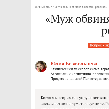
Личный опыт
/
«Муж обвиняет меня в болезни ребенка»
«Муж обвиня
р
Вопрос к э
Юлия Безмельцева
Клинический психолог, схема-терап
Ассоциации когнитивно-поведенче
Профессиональной Психотерапевти
Когда мы ссоримся, супруг постоянно
заставляет меня думать о суициде. 