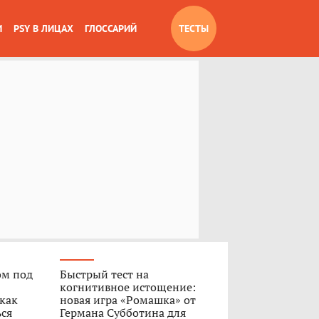
И
PSY В ЛИЦАХ
ГЛОССАРИЙ
ТЕСТЫ
ом под
Быстрый тест на
когнитивное истощение:
 как
новая игра «Ромашка» от
ься
Германа Субботина для