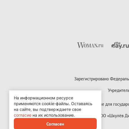
Зарегистрировано Федераль
Учредител
На информационном ресурсе
применяются cookie-файлы.
Оставаясь
Контактные данные для государст
на сайте, вы подтверждаете свое
согласие
на их использование.
Copyright (с) ООО «Шкулёв 
Согласен