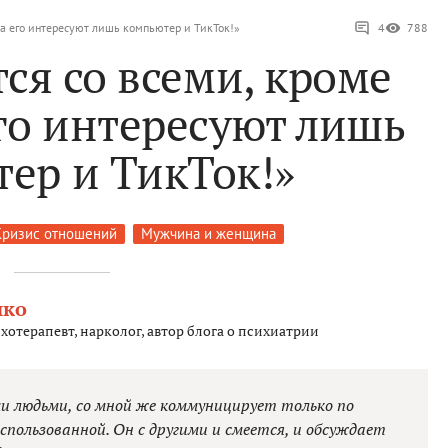
а его интересуют лишь компьютер и ТикТок!»
4
788
ся со всеми, кроме
го интересуют лишь
ер и ТикТок!»
Кризис отношений
Мужчина и женщина
нко
хотерапевт, нарколог, автор блога о психиатрии
ми людьми, со мной же коммуницирует только по
спользованной. Он с другими и смеется, и обсуждает