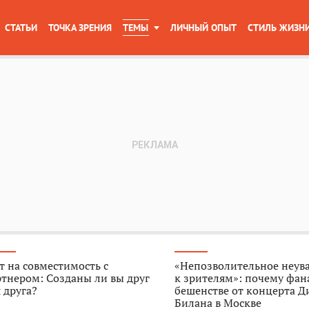
СТАТЬИ
ТОЧКА ЗРЕНИЯ
ТЕМЫ
ЛИЧНЫЙ ОПЫТ
СТИЛЬ ЖИЗН
т на совместимость с
«Непозволительное неув
тнером: Созданы ли вы друг
к зрителям»: почему фан
 друга?
бешенстве от концерта 
Билана в Москве