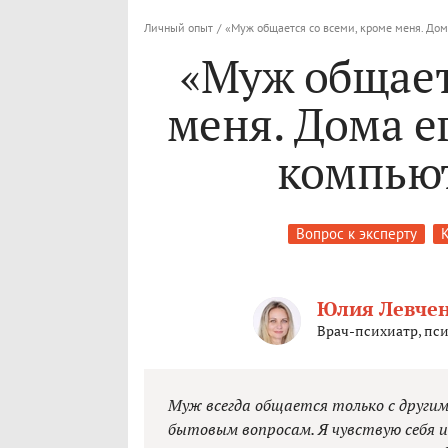
Личный опыт
/
«Муж общается со всеми, кроме меня. Дом
«Муж общает
меня. Дома е
компьют
Вопрос к эксперту
Юлия Левче
Врач-психиатр, пси
Муж всегда общается только с други
бытовым вопросам. Я чувствую себя и