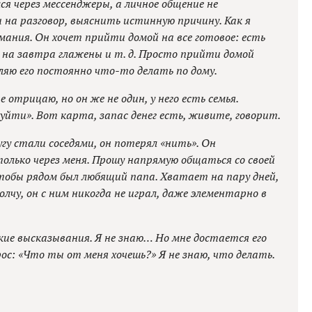
ся через мессенджеры, а личное общение не
 на разговор, выяснить истинную причину. Как я
ания. Он хочет прийти домой на все готовое: есть
и на завтра глажены и т. д. Просто прийти домой
ляю его постоянно что-то делать по дому.
отрицаю, но он же не один, у него есть семья.
уйти». Вот карта, запас денег есть, живите, говорит.
гу стали соседями, он потерял «нить». Он
олько через меня. Прошу напрямую общаться со своей
 чтобы рядом был любящий папа. Хватает на пару дней,
олчу, он с ним никогда не играл, даже элементарно в
кие высказывания. Я не знаю… Но мне достается его
ос: «Что ты от меня хочешь?» Я не знаю, что делать.