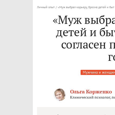
Личный опыт
/
«Муж выбрал карьеру, бросив детей и быт 
«Муж выбра
детей и бы
согласен 
г
Мужчина и женщи
Ольга Корженко
Клинический психолог, п