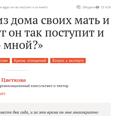
А вдруг он так поступит и со мной?»
Обсудить
25 629
з дома своих мать и
уг он так поступит и
о мной?»
елям
Кризис отношений
Вопрос к эксперту
 Цветкова
организационный консультант и лектор
айт
месте два года, и за это время он мне многократно