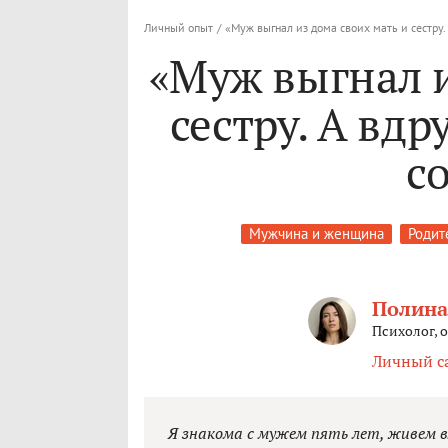
Личный опыт
/
«Муж выгнал из дома своих мать и сестру. 
«Муж выгнал и
сестру. А вдр
с
Мужчина и женщина
Родит
Полина
Психолог, 
Личный с
Я знакома с мужем пять лет, живем в