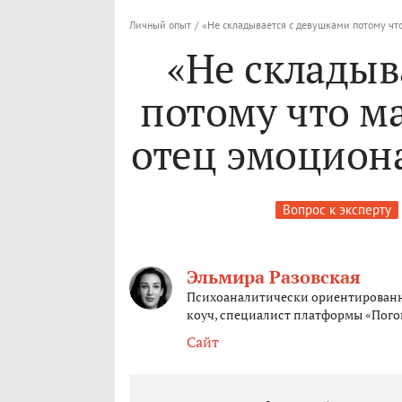
Личный опыт
/
«Не складывается с девушками потому чт
«Не складыв
потому что ма
отец эмоцион
Вопрос к эксперту
Эльмира Разовская
Психоаналитически ориентированн
коуч, специалист платформы «Пого
Сайт