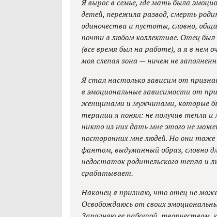
Я вырос в семье, где мать была эмоц
детей, пережила развод, смерть родит
одиночества и пустоты, словно, обща
почти в любом коллективе. Отец был
(все время был на работе), а я в нем
моя слепая зона — ничем не заполнен
Я стал настолько зависим от призна
в эмоциональные зависимости от пр
женщинами и мужчинами, которые был
терапии я понял: не получив тепла и
никто из них дать мне этого не може
посторонних мне людей. Но они тоже н
фантом, выдуманный образ, словно д
недостаток родительского тепла и л
срабатывает.
Наконец я признаю, что отец не може
Освобождаюсь от своих эмоциональны
Заполняю ее работой, творчеством, ка