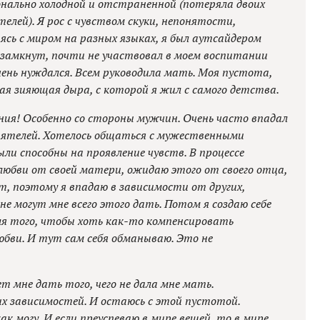
ионально холодной и отстраненной (потеряла двоих
елей). Я рос с чувством скуки, непонятости,
ясь с миром на разных языках, я был аутсайдером
 замкнут, почти не участвовал в моем воспитании
 очень нуждался. Всем руководила мать. Моя пустота,
ная зияющая дыра, с которой я жил с самого детства.
ния! Особенно со стороны мужчин. Очень часто впадал
иятелей. Хотелось общаться с мужественными
и способны на проявление чувств. В процессе
 любви от своей матери, ожидаю этого от своего отца,
т, поэтому я впадаю в зависимости от других,
е могут мне всего этого дать. Потом я создаю себе
ля того, чтобы хоть как-то компенсировать
юбви. И тут сам себя обманываю. Это не
т мне дать того, чего не дала мне мать.
х зависимостей. И остаюсь с этой пустотой.
к могу. И если преуспеваю в мире вещей, то в мире