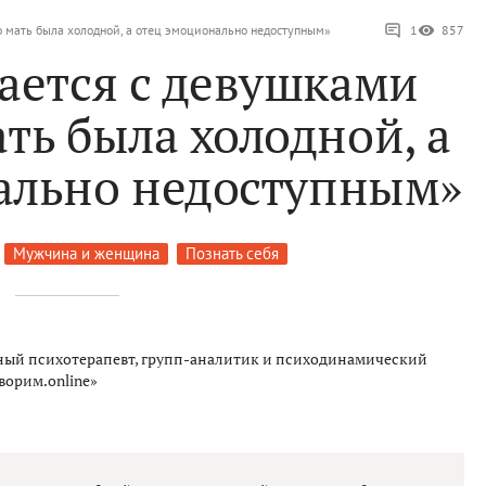
о мать была холодной, а отец эмоционально недоступным»
1
857
ается с девушками
ть была холодной, а
ально недоступным»
Мужчина и женщина
Познать себя
ый психотерапевт, групп-аналитик и психодинамический
ворим.online»