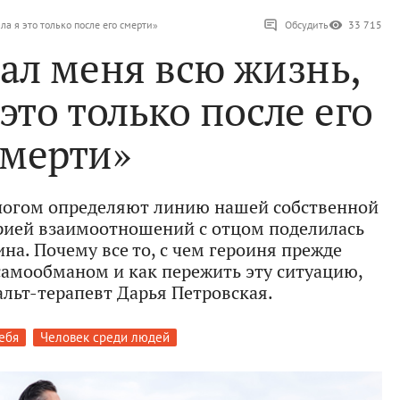
ла я это только после его смерти»
Обсудить
33 715
ал меня всю жизнь,
это только после его
смерти»
ногом определяют линию нашей собственной
рией взаимоотношений с отцом поделилась
на. Почему все то, с чем героиня прежде
 самообманом и как пережить эту ситуацию,
альт-терапевт Дарья Петровская.
ебя
Человек среди людей