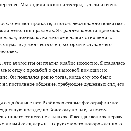
тереснее. Мы ходили в кино и театры, гуляли и очень
сь: отец мог пропасть, а потом неожиданно появиться.
ький недолгий праздник. Я с ранней юности привыкла
ясь назад, понимаю: на многое в наших отношениях
сь думать: у меня есть отец, который в случае чего
человек.
 что алименты он платил крайне неохотно. Я старалась
ась к отцу с просьбой о финансовой помощи: не
ние. Он появлялся ровно тогда, когда ему это было
от на постоянное общение, требующее душевных сил, его
да отца больше нет. Разбираю старые фотографии: вот
ехдневную поездку по Золотому кольцу, а потом
в я ничего от него не слышала. Я всегда звонила первая.
счастливый отец держит на руках моего новорожденного