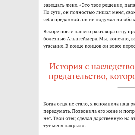
завещать жене. «Это твое решение, папа
По сути, он полностью лишал меня, свою
себя преданной: он не подумал ни обо м
Вскоре после нашего разговора отцу п
болезнью Альцгеймера. Мы, конечно, вст
угасание. В конце концов он вовсе пере
История с наследств
предательство, котор
Когда отца не стало, я вспомнила наш р
передумать. Позвонила его жене и поп
нет. Твой отец сделал дарственную на э
тут меня накрыло.