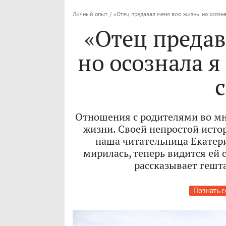
Личный опыт
/
«Отец предавал меня всю жизнь, но осозна
«Отец предав
но осознала я 
Отношения с родителями во м
жизни. Своей непростой исто
наша читательница Екатери
мирилась, теперь видится ей
рассказывает гешт
Познать с