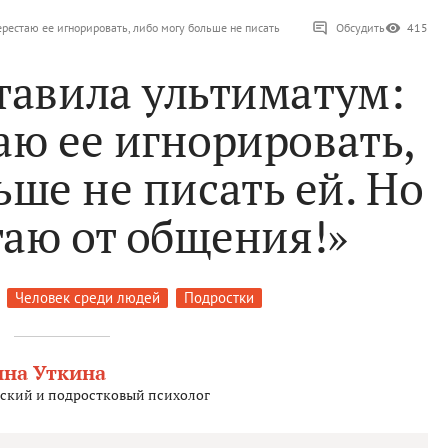
ерестаю ее игнорировать, либо могу больше не писать
Обсудить
415
тавила ультиматум:
аю ее игнорировать,
ьше не писать ей. Но
таю от общения!»
Человек среди людей
Подростки
на Уткина
ский и подростковый психолог