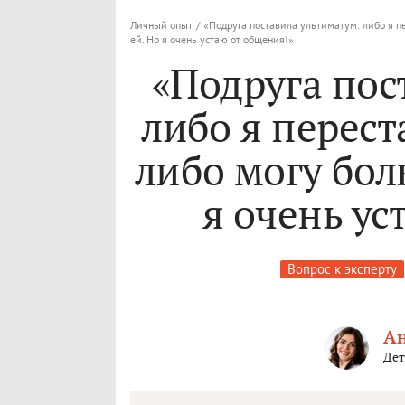
Личный опыт
/
«Подруга поставила ультиматум: либо я п
ей. Но я очень устаю от общения!»
«Подруга пос
либо я перест
либо могу бол
я очень ус
Вопрос к эксперту
Ан
Дет