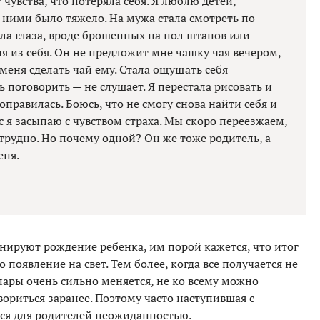
 чувства, что потеряла себя. Я люблю детей,
с ними было тяжело. На мужа стала смотреть по-
ала глаза, вроде брошенных на пол штанов или
я из себя. Он не предложит мне чашку чая вечером,
т меня сделать чай ему. Стала ощущать себя
 поговорить — не слушает. Я перестала рисовать и
оправилась. Боюсь, что не смогу снова найти себя и
с я засыпаю с чувством страха. Мы скоро переезжаем,
 трудно. Но почему одной? Он же тоже родитель, а
еня.
нируют рождение ребенка, им порой кажется, что итог
 появление на свет. Тем более, когда все получается не
 пары очень сильно меняется, не ко всему можно
вориться заранее. Поэтому часто наступившая с
ся для родителей неожиданностью.