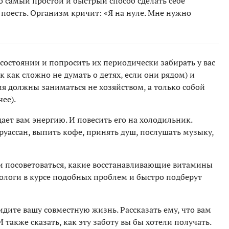
о самый простой и быстрый способ сделать себе
 поесть. Организм кричит: «Я на нуле. Мне нужно
остоянии и попросить их периодически забирать у вас
к как сложно не думать о детях, если они рядом) и
емя должны заниматься не хозяйством, а только собой
чее).
дает вам энергию. И повесить его на холодильник.
круассан, выпить кофе, принять душ, послушать музыку,
и посоветоваться, какие восстанавливающие витамины
ологи в курсе подобных проблем и быстро подберут
дите вашу совместную жизнь. Рассказать ему, что вам
И также сказать, как эту заботу вы бы хотели получать.