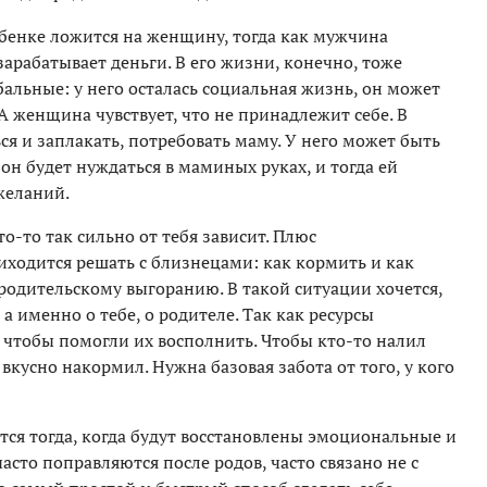
ебенке ложится на женщину, тогда как мужчина
зарабатывает деньги. В его жизни, конечно, тоже
альные: у него осталась социальная жизнь, он может
А женщина чувствует, что не принадлежит себе. В
я и заплакать, потребовать маму. У него может быть
он будет нуждаться в маминых руках, и тогда ей
желаний.
то-то так сильно от тебя зависит. Плюс
ходится решать с близнецами: как кормить и как
к родительскому выгоранию. В такой ситуации хочется,
 а именно о тебе, о родителе. Так как ресурсы
, чтобы помогли их восполнить. Чтобы кто-то налил
 вкусно накормил. Нужна базовая забота от того, у кого
тся тогда, когда будут восстановлены эмоциональные и
асто поправляются после родов, часто связано не с