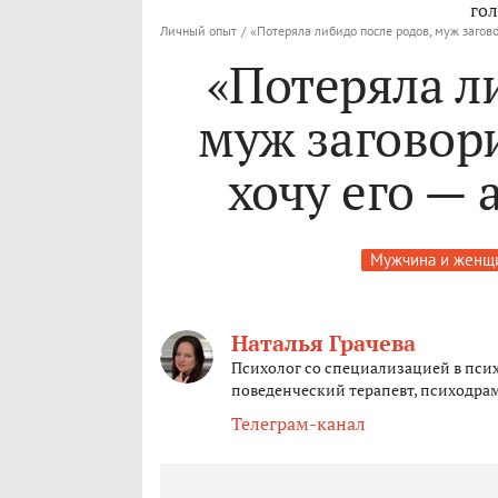
гол
Личный опыт
/
«Потеряла либидо после родов, муж загово
«Потеряла л
муж заговори
хочу его — 
Мужчина и женщ
Наталья Грачева
Психолог со специализацией в пси
поведенческий терапевт, психодра
Телеграм-канал