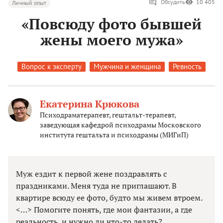
Обсудить
10 405
Личный опыт
«Повсюду фото бывшей
жены моего мужа»
Вопрос к эксперту
Мужчина и женщина
Ревность
Екатерина Крюкова
Психодраматерапевт, гештальт-терапевт,
заведующая кафедрой психодрамы Московского
института гештальта и психодрамы (МИГиП)
Муж ездит к первой жене поздравлять с
праздниками. Меня туда не приглашают. В
квартире всюду ее фото, будто мы живем втроем.
<…> Помогите понять, где мои фантазии, а где
реальность, и нужно ли что-то делать?