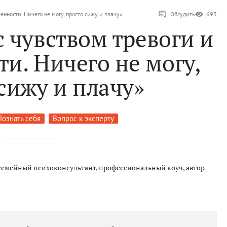
енности. Ничего не могу, просто сижу и плачу»
Обсудить
693
с чувством тревоги и
и. Ничего не могу,
сижу и плачу»
Познать себя
Вопрос к эксперту
семейный психоконсультант, профессиональный коуч, автор