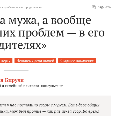
их проблем — в его родителях»
3
626
а мужа, а вообще
их проблем — в его
дителях»
сперту
Человек среди людей
Старшее поколение
я Бируля
 и семейный психолог-консультант
 лет у нас постоянно ссоры с мужем. Есть двое общих
нка, муж был против — как раз из-за ссор. Во время