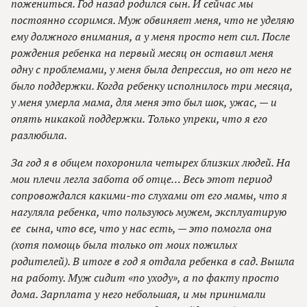
пожениться. Год назад родился сын. И сейчас мы
постоянно ссоримся. Муж обвиняет меня, что не уделяю
ему должного внимания, а у меня просто нет сил. После
рождения ребенка на первый месяц он оставил меня
одну с проблемами, у меня была депрессия, но от него не
было поддержки. Когда ребенку исполнилось три месяца,
у меня умерла мама, для меня это был шок, ужас, — и
опять никакой поддержки. Только упреки, что я его
разлюбила.
За год я в общем похоронила четырех близких людей. На
мои плечи легла забота об отце… Весь этот период
сопровождался какими-то слухами от его мамы, что я
нагуляла ребенка, что пользуюсь мужем, эксплуатирую
ее сына, что все, что у нас есть, — это помогла она
(хотя помощь была только от моих пожилых
родителей). В итоге в год я отдала ребенка в сад. Вышла
на работу. Муж сидит «по уходу», а по факту просто
дома. Зарплата у него небольшая, и мы принимали