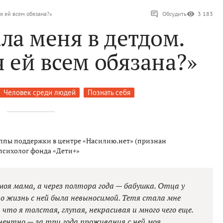
 я ей всем обязана?»
Обсудить
3 183
ала меня в детдом.
я ей всем обязана?»
Человек среди людей
Познать себя
уппы поддержки в центре «Насилию.нет» (признан
психолог фонда «Дети+»
оя мама, а через полтора года — бабушка. Отца у
но жизнь с ней была невыносимой. Тетя стала мне
что я толстая, глупая, некрасивая и много чего еще.
анентно — за три года проживания с ней моя