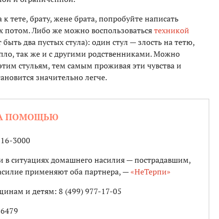
 к тете, брату, жене брата, попробуйте написать
их потом. Либо же можно воспользоваться
техникой
 быть два пустых стула): один стул — злость на тетю,
епло, так же и с другими родственниками. Можно
 этим стульям, тем самым проживая эти чувства и
тановится значительно легче.
ЗА ПОМОЩЬЮ
 916-3000
 в ситуациях домашнего насилия — пострадавшим,
насилие применяют оба партнера, —
«НеТерпи»
нам и детям: 8 (499) 977-17-05
16479