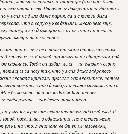
 брата, хотела остаться в квартире (мне так было
 не оставила ключ. Поводов не доверять я не давала: я
 но у меня не было даже парня, да и с тетей была
зревала, что я ворую у нее деньги и много чего еще.
му брату, и мы договорились с ним, что на ночь он
угого выбора он не оставил.
ла запасной ключ и не стала втихаря от него вечером
тной молодежью. В какой-то момент он обнаружил мой
отказалась. Тогда он избил меня — на глазах у своих
, потащил за ногу так, что у меня даже задралось
о жена сначала кричала, просила остановиться, потом
 меня поехать к ним домой), но позже сказала, что я
Мне было очень обидно, ведь я ждала от нее
 не поддержала — как будто так и надо.
но у меня в душе она оставила неизгладимый след. В
 в город, поселилась в общежитии, но с тетей меня
тря ни на что, я считала ее близким человеком,
 брату с женой и племянницей. Сейчас я злюсь на себя,