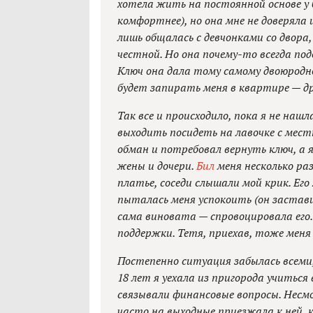
хотела жить на постоянной основе у
комфортнее), но она мне не доверяла и
лишь общалась с девчонками со двора,
честной. Но она почему-то всегда подо
Ключ она дала тому самому двоюродно
будет запирать меня в квартире — др
Так все и происходило, пока я не наш
выходить посидеть на лавочке с мес
обман и потребовал вернуть ключ, а я 
жены и дочери.
Бил
меня несколько раз
платье, соседи слышали мой крик. Ег
пыталась меня успокоить (он заставил
сама виновата — спровоцировала его. 
поддержки. Тетя, приехав, тоже меня
Постепенно ситуация забылась всеми, 
18 лет я уехала из пригорода учиться
связывали финансовые вопросы. Несмо
часто на выходные приезжала к ней, к