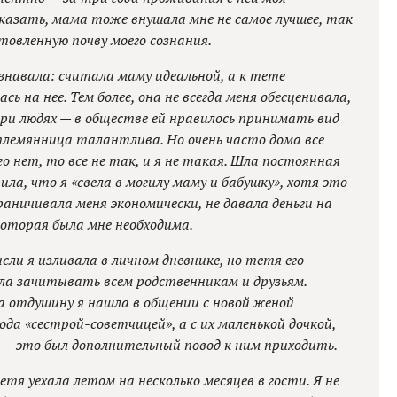
сказать, мама тоже внушала мне не самое лучшее, так
товленную почву моего сознания.
знавала: считала маму идеальной, а к тете
ь на нее. Тем более, она не всегда меня обесценивала,
 при людях — в обществе ей нравилось принимать вид
племянница талантлива. Но очень часто дома все
о нет, то все не так, и я не такая. Шла постоянная
ила, что я «свела в могилу маму и бабушку», хотя это
раничивала меня экономически, не давала деньги на
которая была мне необходима.
сли я изливала в личном дневнике, но тетя его
ла зачитывать всем родственникам и друзьям.
да отдушину я нашла в общении с новой женой
ода «сестрой-советчицей», а с их маленькой дочкой,
 — это был дополнительный повод к ним приходить.
етя уехала летом на несколько месяцев в гости. Я не