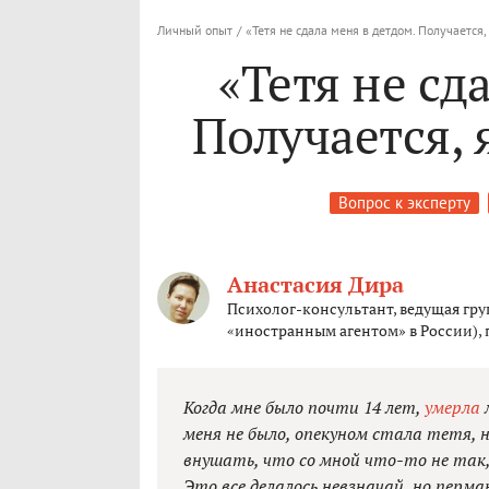
Личный опыт
/
«Тетя не сдала меня в детдом. Получается,
«Тетя не сд
Получается, 
Вопрос к эксперту
Анастасия Дира
Психолог-консультант, ведущая гр
«иностранным агентом» в России), 
Когда мне было почти 14 лет,
умерла
м
меня не было, опекуном стала тетя, 
внушать, что со мной что-то не так, 
Это все делалось невзначай, но перм