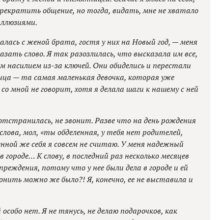
прекратить общение, но тогда, видать, мне не хватало
иллюзиями.
галась с женой брата, гостя у них на Новый год, — меня
казать слово. Я так разозлилась, что высказала им все,
ем насилием из-за ключей. Они обиделись и перестали
ица — та самая маленькая девочка, которая уже
 со мной не говорит, хотя я делала шаги к нашему с ней
отстранилась, не звонит. Разве что на день рождения
лова, мол, «ты обделенная, у тебя нет родителей,
нной же себя я совсем не считаю. У меня надежный
 городе… К слову, в последний раз несколько месяцев
преждения, потому что у нее были дела в городе и ей
вонить можно же было?! Я, конечно, ее не выставила и
особо нет. Я не тянусь, не делаю подарочков, как