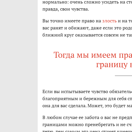
нормально: очень сложно усидеть на сто
правда, свои чувства.
Вы точно имеете право на
злость
и на т
вас ранят и обижают, даже если это род
ближний круг оказывается совсем не та
Тогда мы имеем пра
границу 
Если вы испытываете чувство обязатель
благоприятным и бережным для себя сп
она для вас сделала. Может, это будет 
В любом случае ее забота о вас не пред
границами можно пренебрегать и не счи
тетю, тем самым эта цена станет конеч