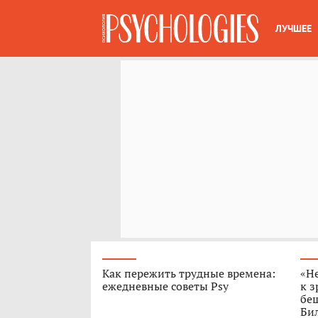
ЛУЧШЕЕ
Как пережить трудные времена:
«Н
ежедневные советы Psy
к з
бе
Бил