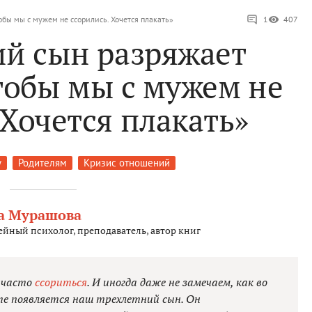
обы мы с мужем не ссорились. Хочется плакать»
1
407
ий сын разряжает
тобы мы с мужем не
 Хочется плакать»
у
Родителям
Кризис отношений
а Мурашова
ейный психолог, преподаватель, автор книг
и часто
ссориться
. И иногда даже не замечаем, как во
е появляется наш трехлетний сын. Он