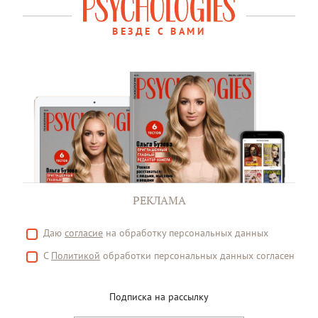
ВЕЗДЕ С ВАМИ
РЕКЛАМА
Даю
согласие
на обработку персональных данных
С
Политикой
обработки персональных данных согласен
Подписка на рассылку