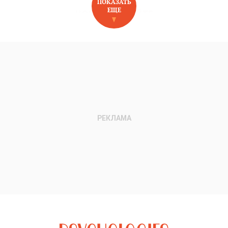
ПОКАЗАТЬ
ЕЩЕ
НОВОЕ НА САЙТЕ