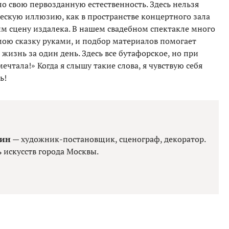
ло свою первозданную естественность. Здесь нельзя
ческую иллюзию, как в пространстве концертного зала
им сцену издалека. В нашем свадебном спектакле много
мою сказку руками, и подбор материалов помогает
изнь за один день. Здесь все бутафорское, но при
мечтала!» Когда я слышу такие слова, я чувствую себя
ь!
хин
— художник-постановщик, сценограф, декоратор.
 искусств города Москвы.