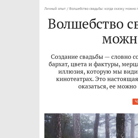
Личный опыт
/
Волшебство свадьбы: когда сказку можно 
Волшебство св
можн
Создание свадьбы — словно с
бархат, цвета и фактуры, мерца
иллюзия, которую мы видим
кинотеатрах. Это настоящая
оказаться, ее можно
Ч