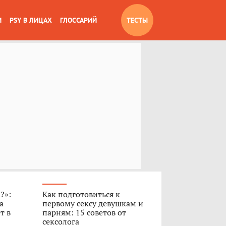
И
PSY В ЛИЦАХ
ГЛОССАРИЙ
ТЕСТЫ
?»:
Как подготовиться к
а
первому сексу девушкам и
т в
парням: 15 советов от
сексолога