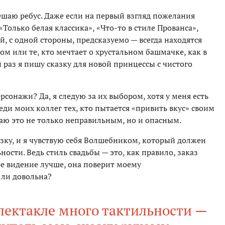
решаю ребус. Даже если на первый взгляд пожелания
олько белая классика», «Что-то в стиле Прованса»,
 с одной стороны, предсказуемо — всегда находятся
ом или те, кто мечтает о хрустальном башмачке, как в
 раз я пишу сказку для новой принцессы с чистого
рсонажи? Да, я следую за их выбором, хотя у меня есть
еди моих коллег тех, кто пытается «привить вкус» своим
итаю это не только неправильным, но и опасным.
зку, и я чувствую себя Волшебником, который должен
ности. Ведь стиль свадьбы — это, как правило, заказ
мое видение лучше, она поверит моему
 ли довольна?
пектакле много тактильности —