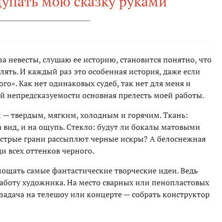
щупать мою сказку руками
аза невесты, слушаю ее историю, становится понятно, что
лять. И каждый раз это особенная история, даже если
го». Как нет одинаковых судеб, так нет для меня и
ой непредсказуемости основная прелесть моей работы.
м — твердым, мягким, холодным и горячим. Ткань:
а вид, и на ощупь. Стекло: будут ли бокалы матовыми
острые грани рассыплют черные искры? А белоснежная
и всех оттенков черного.
ощать самые фантастические творческие идеи. Ведь
аботу художника. На место сварных или пенопластовых
задача на телешоу или концерте — собрать конструктор