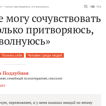
им — только притворяюсь, что волнуюсь»
3
356
е могу сочувствовать
олько притворяюсь,
 волнуюсь»
Познать себя
Человек среди людей
а Поддубная
евт, семейный психотерапевт, сексолог
айт
лачут, переживают, а у меня никаких эмоций по этому