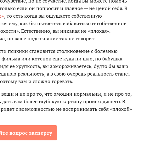
сочувствие, но не соучастие. Когда вы можете помочь
только если он попросит и главное — не ценой себя. В
о»
, то есть когда вы ощущаете собственную
гая ему, как бы пытаетесь избавиться от собственной
охости». Естественно, вы никакая не «плохая».
а, но ваше подсознание так не говорит.
сти психики становится столкновение с болезнью
 фильма или котенок еще куда ни шло, но бабушка —
идя ее хрупкость, вы замораживаетесь, будто бы ваша
шнюю реальность, а в свою очередь реальность станет
оэтому вам и сложно горевать.
ещи и не про то, что эмоции нормальны, и не про то,
ь дать вам более глубокую картину происходящего. В
придет с возможностью не воспринимать себя «плохой»
йте вопрос эксперту