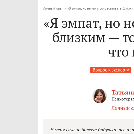
Личный опыт
/
«Я эмпат, но не могу сочувствовать близк
«Я эмпат, но н
близким — т
что
Вопрос к эксперту
Татьян
Психотерап
Личный с
У меня сильно болеет бабушка, все п