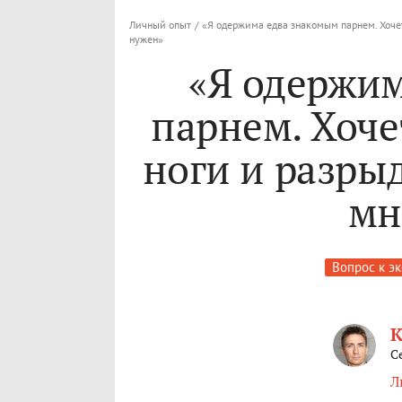
Личный опыт
/
«Я одержима едва знакомым парнем. Хочет
нужен»
«Я одержи
парнем. Хоче
ноги и разрыд
мн
Вопрос к э
К
С
Л