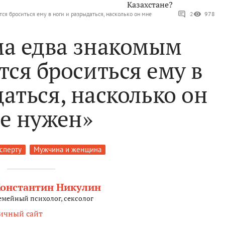
Казахстане?
ся броситься ему в ноги и разрыдаться, насколько он мне
2
978
ма едва знакомым
тся броситься ему в
аться, насколько он
е нужен»
ксперту
Мужчина и женщина
онстантин Никулин
емейный психолог, сексолог
ичный сайт