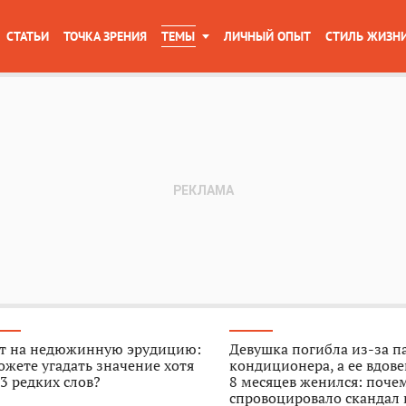
СТАТЬИ
ТОЧКА ЗРЕНИЯ
ТЕМЫ
ЛИЧНЫЙ ОПЫТ
СТИЛЬ ЖИЗН
ст на недюжинную эрудицию:
Девушка погибла из-за п
жете угадать значение хотя
кондиционера, а ее вдове
3 редких слов?
8 месяцев женился: поче
спровоцировало скандал 