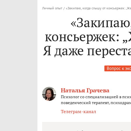
Личный опыт
/
«Закипаю, когда слышу от консьержек: „Же
«Закипаю,
консьержек: 
Я даже перест
Вопрос к эк
Наталья Грачева
Психолог со специализацией в пси
поведенческий терапевт, психодра
Телеграм-канал