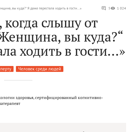
нщина, вы куда?“ Я даже перестала ходить в гости…»
5
1 024
 когда слышу от
„Женщина, вы куда?“
ала ходить в гости…»
сперту
Человек среди людей
хологии здоровья, сертифицированный когнитивно-
матерапевт