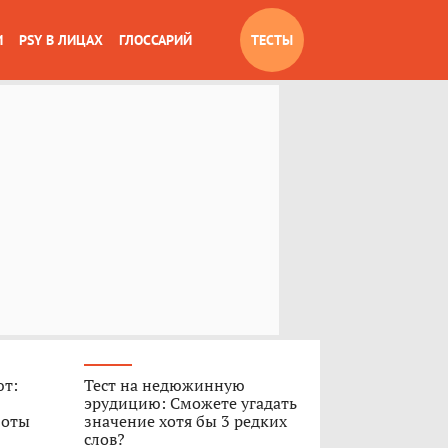
И
PSY В ЛИЦАХ
ГЛОССАРИЙ
ТЕСТЫ
ют:
Тест на недюжинную
эрудицию: Сможете угадать
боты
значение хотя бы 3 редких
слов?