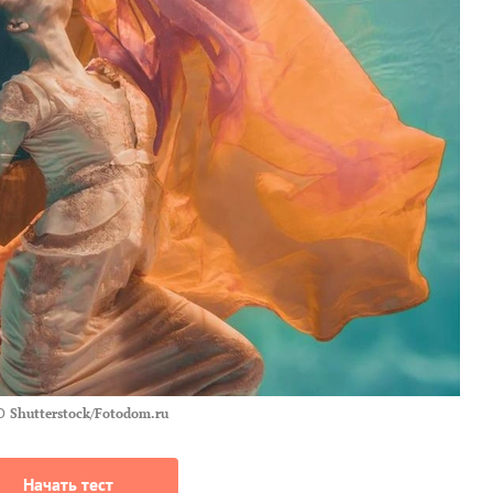
О
Shutterstock/Fotodom.ru
Начать тест