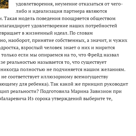
удовлетворения, неумение отказаться от чего-
либо и идеализация партнера являются
. Такая модель поведения поощряется обществом
опагандирует удовлетворение наших потребностей
превращает в жизненный идеал. По словам
но, наоборот, принятие собственных, а значит, и чужих
одростка, взрослый человек знает о них и мирится
 только если мы опираемся на то, что Фрейд назвал
е реальностью называется то, что существует
и никогда полностью не подчиняется нашим желаниям.
о не соответствует иллюзорному всемогуществу
ающему для ребенка). Так какой же принцип руководит
нцип реальности? Подготовила Марина Завизион при
Маларевича Из сорока утверждений выберите те,