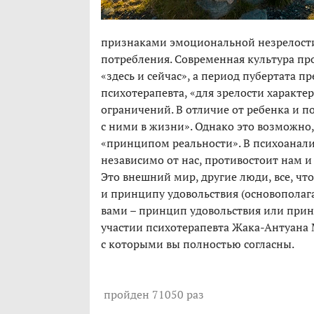
признаками эмоциональной незрелости
потребления. Современная культура пр
«здесь и сейчас», а период пубертата 
психотерапевта, «для зрелости характер
ограничений. В отличие от ребенка и п
с ними в жизни». Однако это возможно,
«принципом реальности». В психоанализ
независимо от нас, противостоит нам 
Это внешний мир, другие люди, все, чт
и принципу удовольствия (основополаг
вами – принцип удовольствия или при
участии психотерапевта Жака-Антуана 
с которыми вы полностью согласны.
пройден 71050 раз