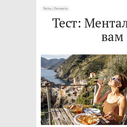
Тесты / Личность
Тест: Мента
вам