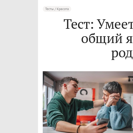
Тесты / Красота
Тест: Умее
общий я
ро