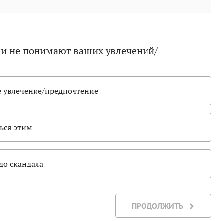
ели не понимают ваших увлечений/
е увлечение/предпочтение
ься этим
до скандала
ПРОДОЛЖИТЬ