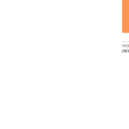
НО
ИЮ