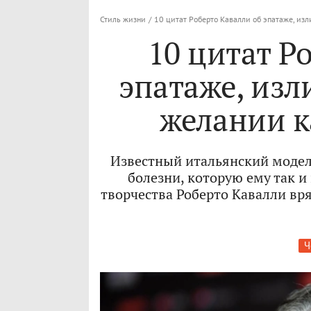
Стиль жизни
/
10 цитат Роберто Кавалли об эпатаже, из
10 цитат Р
эпатаже, изл
желании к
Известный итальянский модель
болезни, которую ему так и
творчества Роберто Кавалли вря
Ч