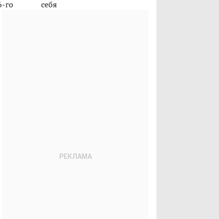
6-го
себя