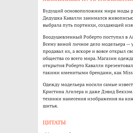
Будущий основоположник мира моды род
Дедушка Кавалли занимался живописью,
выбрала путь портнихи, создающей из
Воодушевленный Роберто поступил в Ак
Всему виной личное дело модельера — у
продавал их, а вскоре и вовсе открыл с
общества со всего мира. Магазин одежды
открытия Роберто Кавалли презентовал
такими именитыми брендами, как Missoni,
Одежду модельера носили самые извес
Кристина Агилера и даже Дэвид Бекхэм
техники нанесения изображения на кожу
шитья.
ЦИТАТЫ