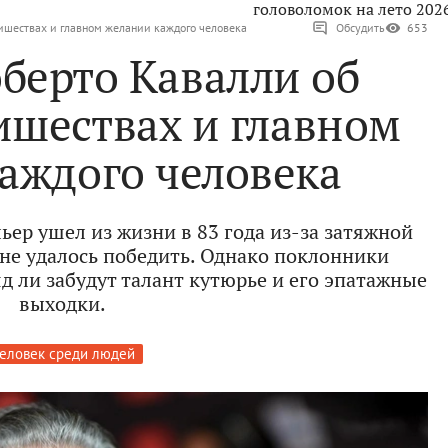
головоломок на лето 202
лишествах и главном желании каждого человека
Обсудить
653
оберто Кавалли об
ишествах и главном
аждого человека
ер ушел из жизни в 83 года из-за затяжной
 не удалось победить. Однако поклонники
д ли забудут талант кутюрье и его эпатажные
выходки.
еловек среди людей